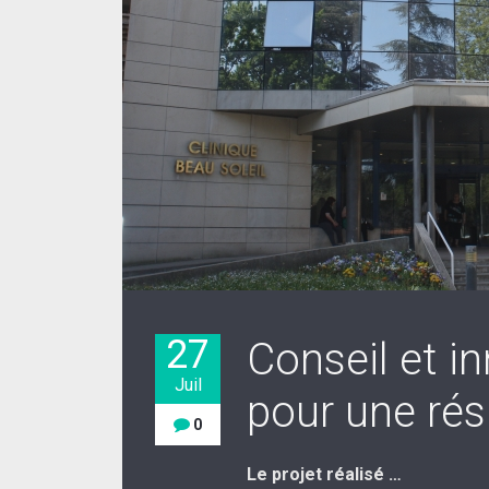
27
Conseil et i
Juil
pour une rés
0
Le projet réalisé …