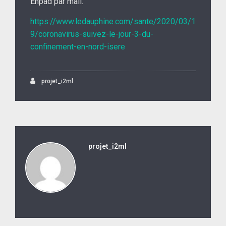
Ehpad par mail.
https://www.ledauphine.com/sante/2020/03/1
9/coronavirus-suivez-le-jour-3-du-
confinement-en-nord-isere
projet_i2ml
projet_i2ml