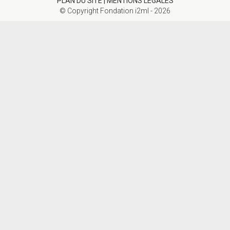
PLAN DU SITE |
MENTIONS LÉGALES
© Copyright Fondation i2ml - 2026