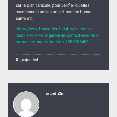
sur le plan canicule, pour vérifier qu’elles
maintiennent un lien social, sont en bonne
santé etc …
https://www.francebleu.fr/infos/societe/a-
niort-la-ville-veut-garder-le-contact-avec-les-
personnes-agees-isolees-1585055483
projet_i2ml
projet_i2ml