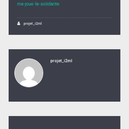
ma-joue-la-solidarite
projet_i2ml
projet_i2ml