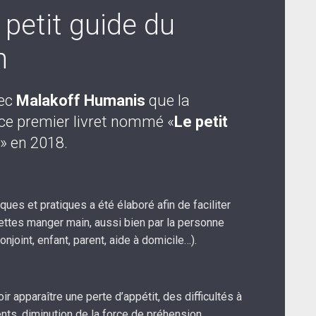
e petit guide du
n
vec
Malakoff Humanis
que la
 ce premier livret nommé «
Le petit
» en 2018.
iques et pratiques a été élaboré afin de faciliter
cettes manger main, aussi bien par la personne
njoint, enfant, parent, aide à domicile…).
voir apparaître une perte d’appétit, des difficultés
à
nts, diminution de la force de préhension,