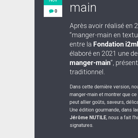
main
0
Après avoir réalisé en 
“manger-main en textur
entre la
Fondation i2m
élaboré en 2021 une deu
manger-main
“, présen
traditionnel.
Dans cette dernière version, no
manger-main et montrer que ce n
peut allier goûts, saveurs, déli
Une édition gourmande, dans laqu
Jérôme NUTILE
, nous a fait l’
signatures.