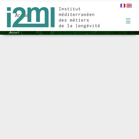
Formations CFPPA Haute Garonne Ramontville
Accueil
☰
Accueil
/