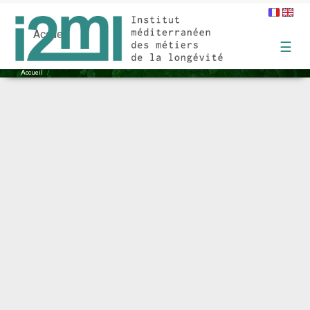
dslcreation_logo
Accueil
☰
Accueil
/