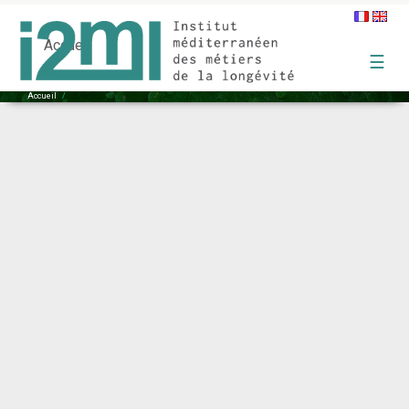
Un parloir pour les familles en EHPAD
Accueil
☰
Accueil
/