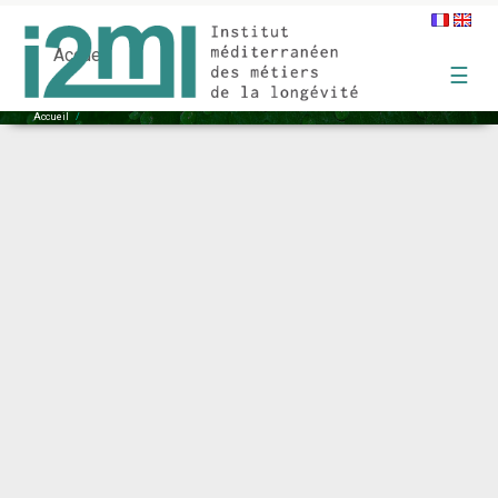
Traiteur_aux_halles_d’Avignon
Accueil
☰
Accueil
/